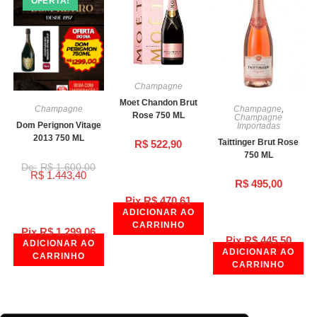
OFERTA!
Champagne
Moet Chandon Brut
Champagne
Champagne
,
Rose 750 ML
Champagne
Dom Perignon Vitage
Importadas
2013 750 ML
Taittinger Brut Rose
R$
522,90
750 ML
R$
1.600,00
R$
1.443,40
R$
495,00
Pix
R$
470,61
ADICIONAR AO
CARRINHO
Pix
R$
1.299,06
Pix
R$
445,50
ADICIONAR AO
ADICIONAR AO
CARRINHO
CARRINHO