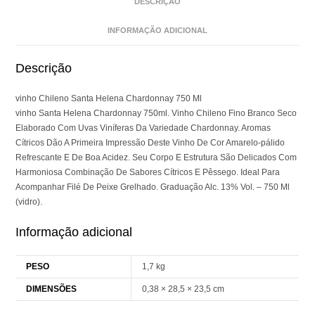
DESCRIÇÃO
INFORMAÇÃO ADICIONAL
Descrição
vinho Chileno Santa Helena Chardonnay 750 Ml
vinho Santa Helena Chardonnay 750ml. Vinho Chileno Fino Branco Seco
Elaborado Com Uvas Viníferas Da Variedade Chardonnay. Aromas
Cítricos Dão A Primeira Impressão Deste Vinho De Cor Amarelo-pálido
Refrescante E De Boa Acidez. Seu Corpo E Estrutura São Delicados Com
Harmoniosa Combinação De Sabores Cítricos E Pêssego. Ideal Para
Acompanhar Filé De Peixe Grelhado. Graduação Alc. 13% Vol. – 750 Ml
(vidro).
Informação adicional
PESO
1,7 kg
DIMENSÕES
0,38 × 28,5 × 23,5 cm