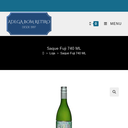
0
MENU
Saque Fuji 740 ML
>
Loja
>
Saque Fuji 740 ML
🔍