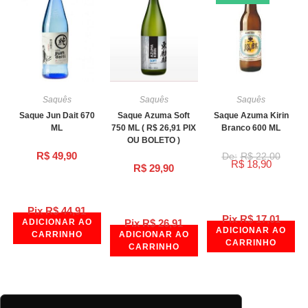
Saquês
Saquês
Saquês
Saque Jun Dait 670
Saque Azuma Soft
Saque Azuma Kirin
ML
750 ML ( R$ 26,91 PIX
Branco 600 ML
OU BOLETO )
R$
49,90
R$
22,00
R$
18,90
R$
29,90
Pix
R$
44,91
Pix
R$
17,01
ADICIONAR AO
Pix
R$
26,91
ADICIONAR AO
CARRINHO
ADICIONAR AO
CARRINHO
CARRINHO