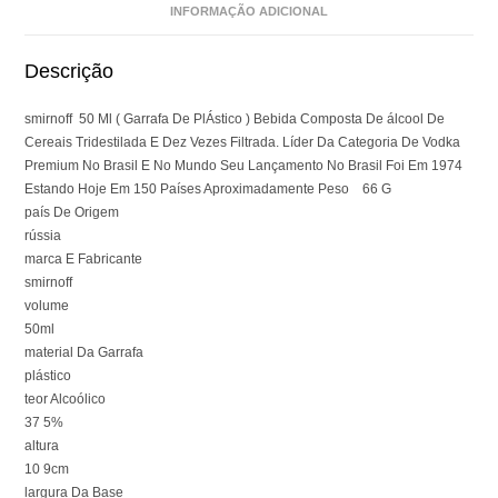
INFORMAÇÃO ADICIONAL
Descrição
smirnoff 50 Ml ( Garrafa De PlÁstico ) Bebida Composta De álcool De
Cereais Tridestilada E Dez Vezes Filtrada. Líder Da Categoria De Vodka
Premium No Brasil E No Mundo Seu Lançamento No Brasil Foi Em 1974
Estando Hoje Em 150 Países Aproximadamente Peso 66 G
país De Origem
rússia
marca E Fabricante
smirnoff
volume
50ml
material Da Garrafa
plástico
teor Alcoólico
37 5%
altura
10 9cm
largura Da Base