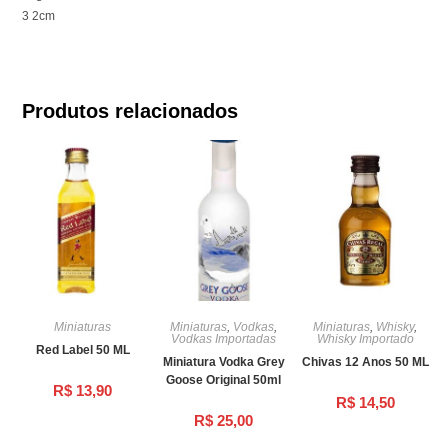
3 2cm
Produtos relacionados
Miniaturas
Miniaturas
,
Vodkas
,
Miniaturas
,
Whisky
,
Vodkas Importadas
Whisky Importado
Red Label 50 ML
Miniatura Vodka Grey
Chivas 12 Anos 50 ML
Goose Original 50ml
R$
13,90
R$
14,50
R$
25,00