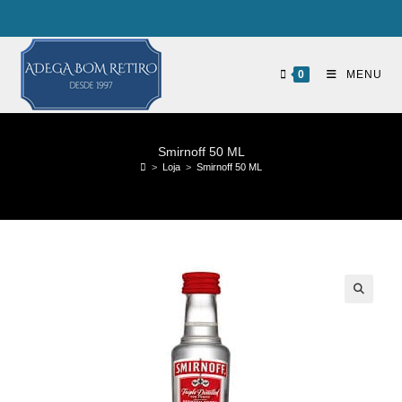
0
MENU
Smirnoff 50 ML
>
Loja
>
Smirnoff 50 ML
🔍