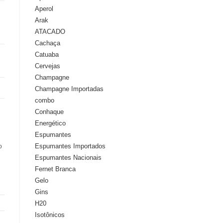
Aperol
Arak
ATACADO
Cachaça
Catuaba
Cervejas
Champagne
Champagne Importadas
combo
Conhaque
Energético
Espumantes
Espumantes Importados
o
Espumantes Nacionais
Fernet Branca
Gelo
Gins
H20
Isotônicos