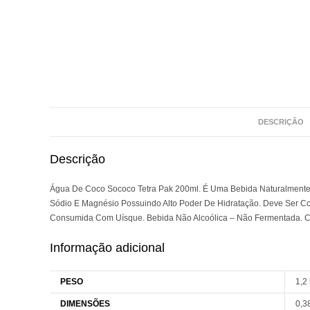
DESCRIÇÃO
Descrição
Água De Coco Sococo Tetra Pak 200ml. É Uma Bebida Naturalmente I
Sódio E Magnésio Possuindo Alto Poder De Hidratação. Deve Ser C
Consumida Com Uísque. Bebida Não Alcoólica – Não Fermentada. C
Informação adicional
PESO
1,2
DIMENSÕES
0,3