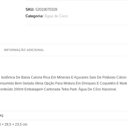
SKU:
52019070328
Categoria:
Água de Coco
INFORMAÇÃO ADICIONAL
sotônica De Baixa Caloria Rica Em Minerais E Açucares Sais De Potássio Cálcio
onsumida Bem Gelada ótima Opção Para Mistura Em Drinques E Coquetéis E Muit
onteúdo 200ml Embalagem Cartonada Tetra Park. Água De Côco Nacional.
 kg
8 × 28,5 × 23,5 cm