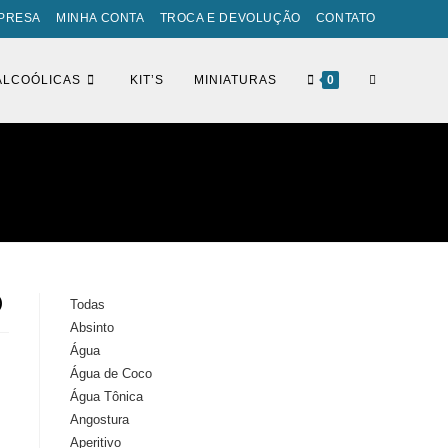
PRESA
MINHA CONTA
TROCA E DEVOLUÇÃO
CONTATO
ALTERNAR
ALCOÓLICAS
KIT’S
MINIATURAS
0
PESQUISA
DO
)
Todas
Absinto
SITE
Água
Água de Coco
Água Tônica
Angostura
Aperitivo