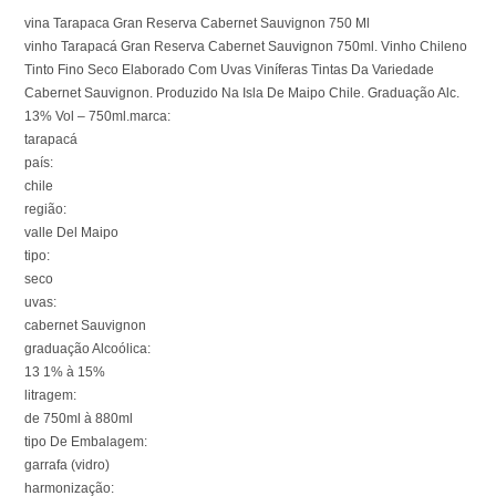
vina Tarapaca Gran Reserva Cabernet Sauvignon 750 Ml
vinho Tarapacá Gran Reserva Cabernet Sauvignon 750ml. Vinho Chileno
Tinto Fino Seco Elaborado Com Uvas Viníferas Tintas Da Variedade
Cabernet Sauvignon. Produzido Na Isla De Maipo Chile. Graduação Alc.
13% Vol – 750ml.marca:
tarapacá
país:
chile
região:
valle Del Maipo
tipo:
seco
uvas:
cabernet Sauvignon
graduação Alcoólica:
13 1% à 15%
litragem:
de 750ml à 880ml
tipo De Embalagem:
garrafa (vidro)
harmonização: