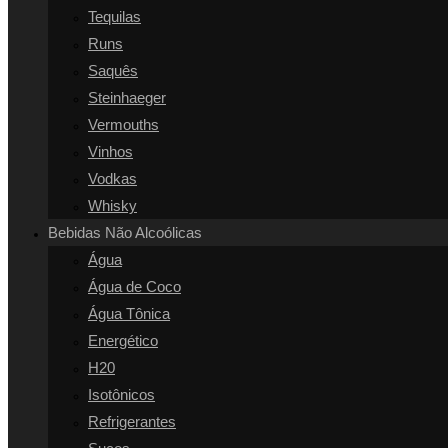
Tequilas
Runs
Saquês
Steinhaeger
Vermouths
Vinhos
Vodkas
Whisky
Bebidas Não Alcoólicas
Água
Água de Coco
Água Tônica
Energético
H20
Isotônicos
Refrigerantes