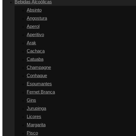
Bebidas Alcoólicas
SITE
Absinto
Angostura
Aperol
Aperitivo
Arak
Cachaça
Catuaba
Champagne
Conhaque
Espumantes
Fernet Branca
Gins
Jurupinga
Licores
Margarita
Pisco