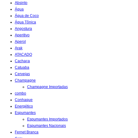
Absinto
Água
Água de Coco
Água Tônica
Angostura
Aperitivo
Aperol
Arak
ATACADO
Cachaça
Catuaba
Cervejas
Champagne
Champagne Importadas
combo
Conhaque
Energético
Espumantes
Espumantes Importados
Espumantes Nacionais
Fernet Branca