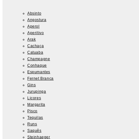
Absinto
Angostura
Aperol
Aperitivo
Arak
Cachaça
Catuaba
Champagne
Conhaque
Espumantes
Fernet Branca
Gins
Jurupinga
Licores
Margarita
Pisco
Tequilas
Runs
Saquês
Steinhaeger