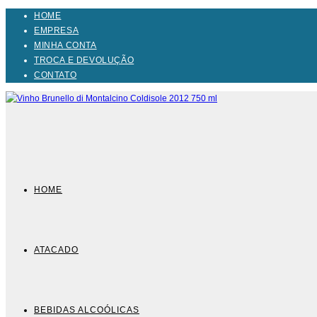
Ir
HOME
para
EMPRESA
o
MINHA CONTA
conteúdo
TROCA E DEVOLUÇÃO
CONTATO
HOME
ATACADO
BEBIDAS ALCOÓLICAS