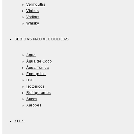
Vermouths
Vinhos
Vodkas
Whisky
BEBIDAS NÃO ALCOÓLICAS
Água
Água de Coco
Água Tônica
Energético
H20
Isotônicos
Refrigerantes
Sucos
Xaropes
KIT’S