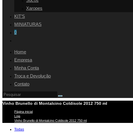
Sucos
Xaropes
KIT’S
MINIATURAS
0
Alternar
pesquisa
Home
do
Empresa
site
Minha Conta
Troca e Devolução
Contato
Vinho Brunello di Montalcino Coldisole 2012 750 ml
Página inicial
>
Loja
>
Vinho Brunello di Montalcino Coldisole 2012 750 ml
Todas