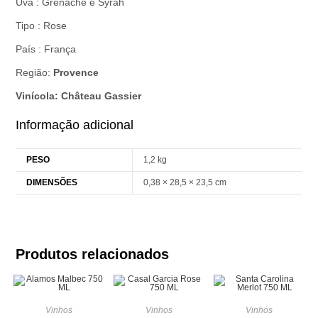
Uva : Grenache e Syrah
Tipo : Rose
País : França
Região:
Provence
Vinícola:
Château Gassier
Informação adicional
PESO
1,2 kg
DIMENSÕES
0,38 × 28,5 × 23,5 cm
Produtos relacionados
Vinhos
Vinhos
Vinhos