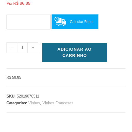
Pix
R$
86,85
Calcular Frete
-
+
ADICIONAR AO
CARRINHO
R$ 59,85
SKU:
52019070511
Categorias:
Vinhos
,
Vinhos Franceses