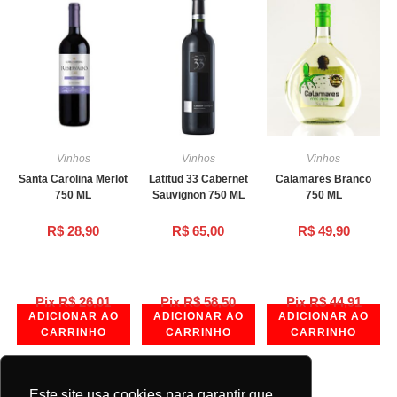
Vinhos
Vinhos
Vinhos
Santa Carolina Merlot
Latitud 33 Cabernet
Calamares Branco
750 ML
Sauvignon 750 ML
750 ML
R$
28,90
R$
65,00
R$
49,90
Pix
R$
26,01
Pix
R$
58,50
Pix
R$
44,91
ADICIONAR AO
ADICIONAR AO
ADICIONAR AO
CARRINHO
CARRINHO
CARRINHO
Este site usa cookies para garantir que