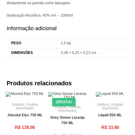
diretamente na garrafa como tatuagem.
Graduação Alcoólica: 40% vol. – 1000ml
Informação adicional
PESO
1,5 kg
DIMENSÕES
0,38 × 0,25 × 0,23 cm
Produtos relacionados
OFERTA!
Vodkas
,
Vodkas
Vodkas
,
Vodkas
Vodkas
,
Vodkas
Importadas
Nacionais
Importadas
Absolut Elyx 750 ML
Liquid 950 ML
Grey Goose Laranja
750 ML
R$
139,90
R$
33,90