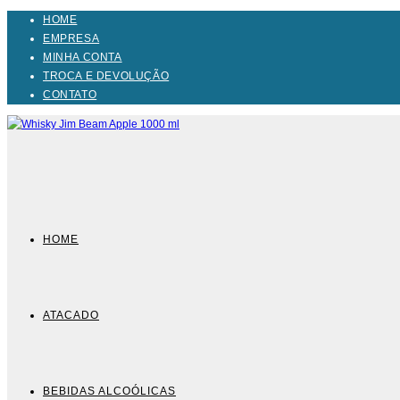
Ir
HOME
para
EMPRESA
o
MINHA CONTA
conteúdo
TROCA E DEVOLUÇÃO
CONTATO
HOME
ATACADO
BEBIDAS ALCOÓLICAS