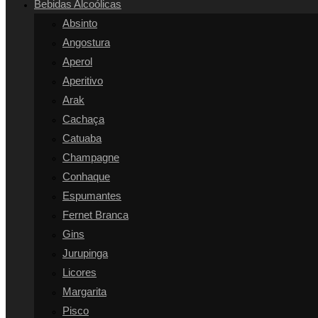
Bebidas Alcoólicas
SITE
Absinto
Angostura
Aperol
Aperitivo
Arak
Cachaça
Catuaba
Champagne
Conhaque
Espumantes
Fernet Branca
Gins
Jurupinga
Licores
Margarita
Pisco