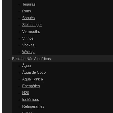
Tequilas
Runs
Saquês
Steinhaeger
Vermouths
Vinhos
Vodkas
Whisky
Bebidas Não Alcoólicas
Água
Água de Coco
Água Tônica
Energético
H20
Isotônicos
Refrigerantes