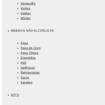
Vermouths
Vinhos
Vodkas
Whisky
BEBIDAS NÃO ALCOÓLICAS
Água
Água de Coco
Água Tônica
Energético
H20
Isotônicos
Refrigerantes
Sucos
Xaropes
KIT’S