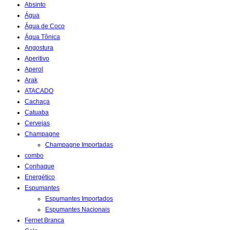
Absinto
Água
Água de Coco
Água Tônica
Angostura
Aperitivo
Aperol
Arak
ATACADO
Cachaça
Catuaba
Cervejas
Champagne
Champagne Importadas
combo
Conhaque
Energético
Espumantes
Espumantes Importados
Espumantes Nacionais
Fernet Branca