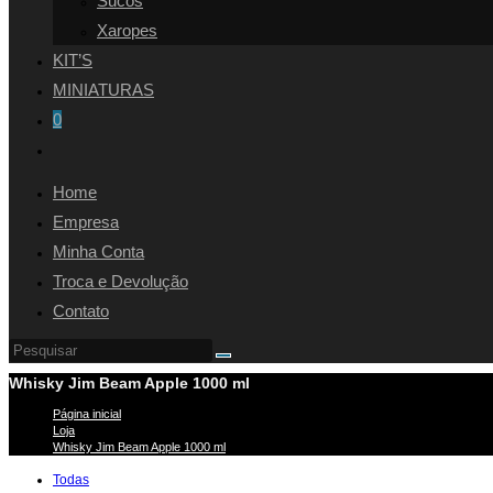
Sucos
Xaropes
KIT’S
MINIATURAS
0
Alternar
pesquisa
Home
do
Empresa
site
Minha Conta
Troca e Devolução
Contato
Whisky Jim Beam Apple 1000 ml
Página inicial
>
Loja
>
Whisky Jim Beam Apple 1000 ml
Todas