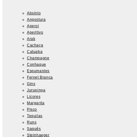
Absinto
Angostura
Aperol
Aperitivo
Arak
Cachaça
Catuaba
Champagne
Conhaque
Espumantes
Fernet Branca
Gins
Jurupinga
Licores
Margarita
Pisco
Tequilas
Runs
Saquês
Steinhaeger