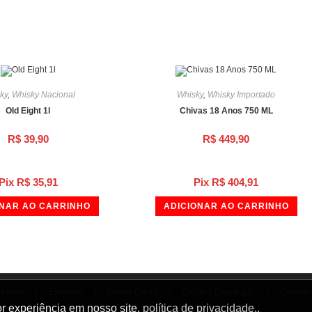
ky
,
Whisky Nacional
Whisky
,
Whisky Importado
Old Eight 1l
Chivas 18 Anos 750 ML
R$
39,90
R$
449,90
Pix
R$
35,91
Pix
R$
404,91
ONAR AO CARRINHO
ADICIONAR AO CARRINHO
Home
Empresa
Minha Conta
Troca e Devolução
Contato
or experiência em nosso site.
política de privacidade..