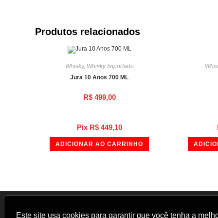
Produtos relacionados
Whisky
,
Whisky Importado
Whis
Jura 10 Anos 700 ML
R$
499,00
Pix
R$
449,10
ADICIONAR AO CARRINHO
ADICI
Este site usa cookies para garantir que você tenha a melh