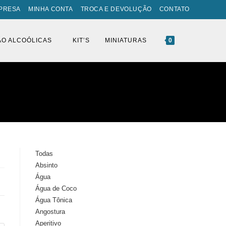
PRESA
MINHA CONTA
TROCA E DEVOLUÇÃO
CONTATO
ÃO ALCOÓLICAS
KIT’S
MINIATURAS
0
Todas
Absinto
Água
Água de Coco
Água Tônica
Angostura
Aperitivo