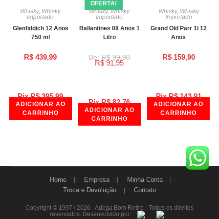
OFERTA!
Whisky
,
Whisky
Whisky
,
Whisky
Whisky
,
Whisky
Importado
Importado
Importado
Glenfiddich 12 Anos
Ballantines 08 Anos 1
Grand Old Parr 1l 12
750 ml
Litro
Anos
R$
439,99
R$
159,90
R$
99,90
R$
91,95
Pix
R$
395,99
Pix
R$
143,91
Pix
R$
82,76
ADICIONAR AO
ADICIONAR AO
ADICIONAR AO
CARRINHO
CARRINHO
CARRINHO
Home
Empresa
Minha Conta
Troca e Devolução
Contato
Copyright © 1997 / 2026 - Adega Bom Retiro - Todos os direitos
reservados. Desenvolvido por: