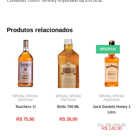
Conteúdo 700ml. Whisky importado da Escócia.
Produtos relacionados
OFERTA!
Whisky
,
Whisky
Whisky
,
Whisky
Whisky
,
Whisky
Nacional
Nacional
Importado
Teachers 1l
Bells 700 ML
Jack Daniels Honey 1
Litro
R$
75,90
R$
38,00
R$
159,90
R$
140,90