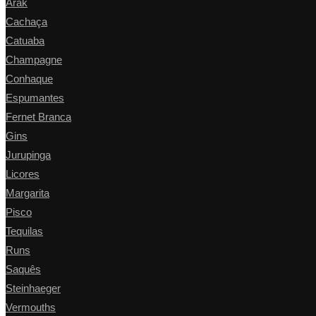
Arak
Cachaça
Catuaba
Champagne
Conhaque
Espumantes
Fernet Branca
Gins
Jurupinga
Licores
Margarita
Pisco
Tequilas
Runs
Saquês
Steinhaeger
Vermouths