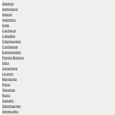
Absinto
Angostura
Aperol
Aperitivo
Arak
Cachaça
Catuaba
Champagne
Conhaque
Espumantes
Fernet Branca
Gins
Jurupinga
Licores
Margarita
Pisco
Tequilas
Runs
Saquês
Steinhaeger
Vermouths