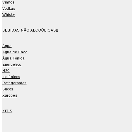
Vinhos
Vodkas
Whisky
BEBIDAS NÃO ALCOÓLICAS
Água
Água de Coco
Água Tônica
Energético
H20
Isotônicos
Refrigerantes
Sucos
Xaropes
KIT’S