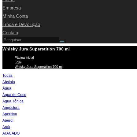
Empresa
Minha Conta
Troca e Devolução
Contato
Whisky Jura Superstition 700 ml
Página inicial
>
Loja
>
Whisky Jura Superstition 700 ml
Todas
Absinto
Água
Água de Coco
Água Tônica
Angostura
Aperitivo
Aperol
Arak
ATACADO