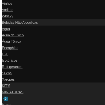
Vinhos
Vodkas
Whisky
Bebidas Não Alcoólicas
Água
Água de Coco
Água Tônica
Energético
H20
Isotônicos
Refrigerantes
Sucos
Xaropes
KIT’S
MINIATURAS
0
Home