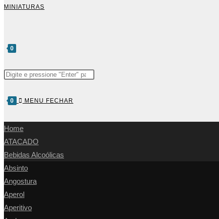
MINIATURAS
0
0
MENU
FECHAR
Home
ATACADO
Bebidas Alcoólicas
Absinto
Angostura
Aperol
Aperitivo