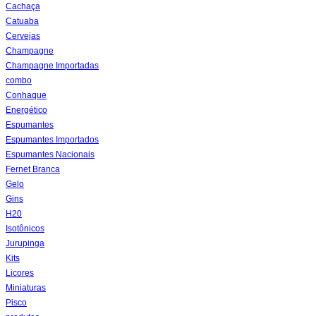
Cachaça
Catuaba
Cervejas
Champagne
Champagne Importadas
combo
Conhaque
Energético
Espumantes
Espumantes Importados
Espumantes Nacionais
Fernet Branca
Gelo
Gins
H20
Isotônicos
Jurupinga
Kits
Licores
Miniaturas
Pisco