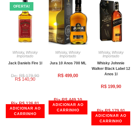
OFERTA!
Whisky
,
Whisky
Whisky
,
Whisky
Whisky
,
Whisky
Importado
Importado
Importado
Jack Daniels Fire 1l
Jura 10 Anos 700 ML
Whisky Johnnie
Walker Black Label 12
Anos 1l
R$
499,00
R$
179,90
R$
140,90
R$
199,90
Pix
R$
449,10
Pix
R$
126,81
ADICIONAR AO
ADICIONAR AO
CARRINHO
Pix
R$
179,91
CARRINHO
ADICIONAR AO
CARRINHO