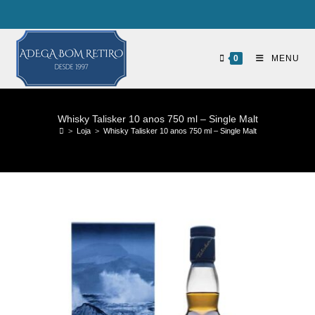
0
MENU
Whisky Talisker 10 anos 750 ml – Single Malt
>
Loja
>
Whisky Talisker 10 anos 750 ml – Single Malt