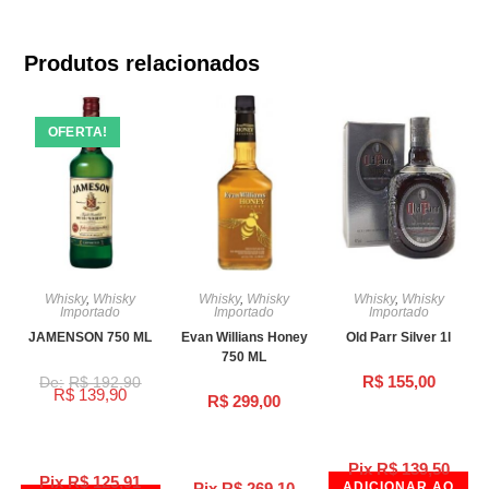
Produtos relacionados
OFERTA!
Whisky
,
Whisky
Whisky
,
Whisky
Whisky
,
Whisky
Importado
Importado
Importado
JAMENSON 750 ML
Evan Willians Honey
Old Parr Silver 1l
750 ML
R$
155,00
R$
192,90
R$
139,90
R$
299,00
Pix
R$
139,50
Pix
R$
125,91
Pix
R$
269,10
ADICIONAR AO