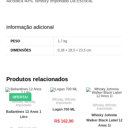
Alcoólica 40%. Whisky Importado Da Escócia.
Informação adicional
PESO
1,7 kg
DIMENSÕES
0,38 × 28,5 × 23,5 cm
Produtos relacionados
OFERTA!
Whisky
,
Whisky
Whisky
,
Whisky
Importado
Importado
Whisky
,
Whisky
Importado
Logan 700 ML
Ballantines 12 Anos 1
Whisky Johnnie
Litro
Walker Black Label 12
R$
162,90
Anos 1l