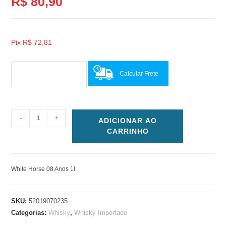
R$
80,90
Pix
R$
72,81
Calcular Frete
-
+
ADICIONAR AO
CARRINHO
White Horse 08 Anos 1l
SKU:
52019070235
Categorias:
Whisky
,
Whisky Importado