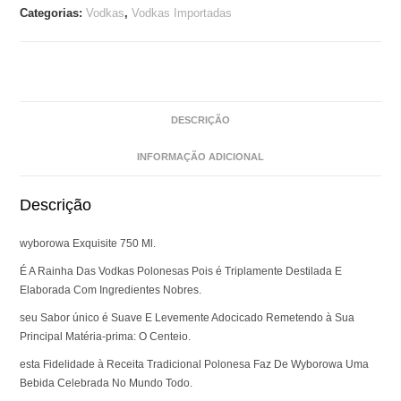
Categorias:
Vodkas
,
Vodkas Importadas
DESCRIÇÃO
INFORMAÇÃO ADICIONAL
Descrição
wyborowa Exquisite 750 Ml.
É A Rainha Das Vodkas Polonesas Pois é Triplamente Destilada E
Elaborada Com Ingredientes Nobres.
seu Sabor único é Suave E Levemente Adocicado Remetendo à Sua
Principal Matéria-prima: O Centeio.
esta Fidelidade à Receita Tradicional Polonesa Faz De Wyborowa Uma
Bebida Celebrada No Mundo Todo.