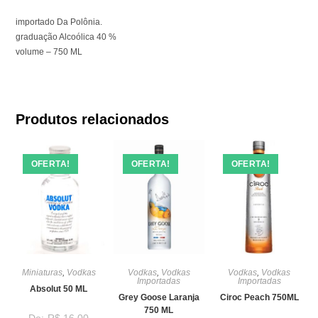
importado Da Polônia.
graduação Alcoólica 40 %
volume – 750 ML
Produtos relacionados
OFERTA!
OFERTA!
OFERTA!
Miniaturas
,
Vodkas
Vodkas
,
Vodkas
Vodkas
,
Vodkas
Importadas
Importadas
Absolut 50 ML
Grey Goose Laranja
Ciroc Peach 750ML
750 ML
R$
16,00