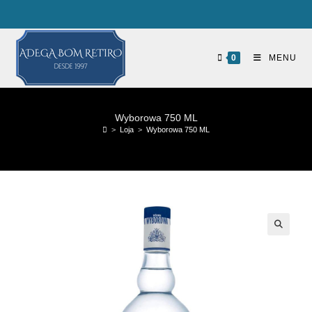
0
MENU
Wyborowa 750 ML
>
Loja
>
Wyborowa 750 ML
🔍