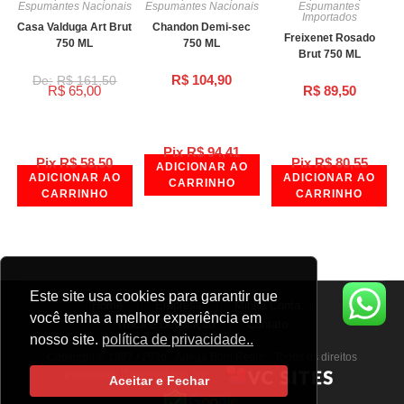
Espumantes Nacionais
Espumantes Nacionais
Espumantes
Importados
Casa Valduga Art Brut
Chandon Demi-sec
Freixenet Rosado
750 ML
750 ML
Brut 750 ML
R$
104,90
R$
161,50
R$
65,00
R$
89,50
Pix
R$
94,41
Pix
R$
58,50
Pix
R$
80,55
ADICIONAR AO
ADICIONAR AO
ADICIONAR AO
CARRINHO
CARRINHO
CARRINHO
Este site usa cookies para garantir que
Home
Empresa
Minha Conta
você tenha a melhor experiência em
Troca e Devolução
Contato
nosso site.
política de privacidade..
Copyright © 1997 / 2026 - Adega Bom Retiro - Todos os direitos
reservados. Desenvolvido por:
Aceitar e Fechar