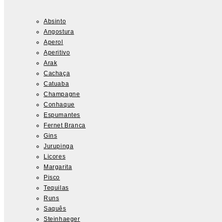
Absinto
Angostura
Aperol
Aperitivo
Arak
Cachaça
Catuaba
Champagne
Conhaque
Espumantes
Fernet Branca
Gins
Jurupinga
Licores
Margarita
Pisco
Tequilas
Runs
Saquês
Steinhaeger