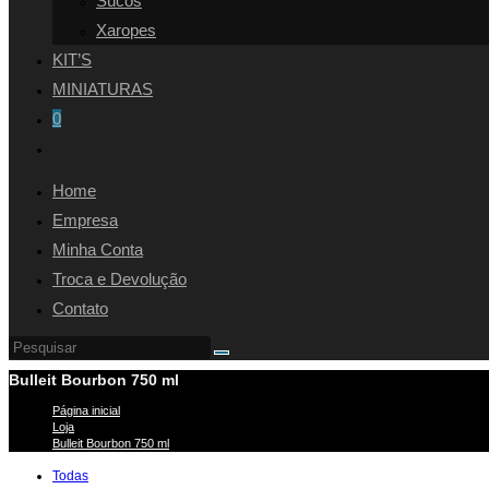
Sucos
Xaropes
KIT’S
MINIATURAS
0
Alternar
pesquisa
Home
do
Empresa
site
Minha Conta
Troca e Devolução
Contato
Bulleit Bourbon 750 ml
Página inicial
>
Loja
>
Bulleit Bourbon 750 ml
Todas