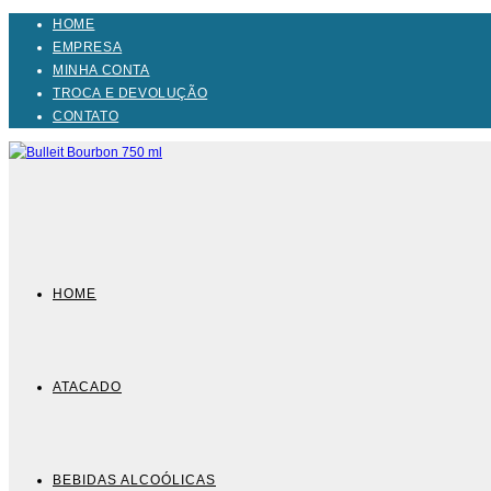
Ir
HOME
para
EMPRESA
o
MINHA CONTA
conteúdo
TROCA E DEVOLUÇÃO
CONTATO
HOME
ATACADO
BEBIDAS ALCOÓLICAS