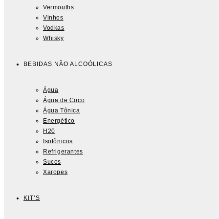
Vermouths
Vinhos
Vodkas
Whisky
BEBIDAS NÃO ALCOÓLICAS
Água
Água de Coco
Água Tônica
Energético
H20
Isotônicos
Refrigerantes
Sucos
Xaropes
KIT’S