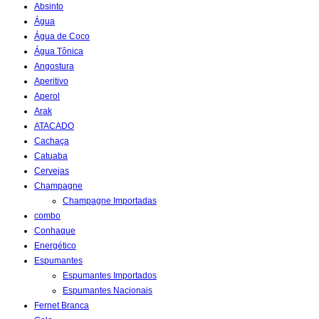
Absinto
Água
Água de Coco
Água Tônica
Angostura
Aperitivo
Aperol
Arak
ATACADO
Cachaça
Catuaba
Cervejas
Champagne
Champagne Importadas
combo
Conhaque
Energético
Espumantes
Espumantes Importados
Espumantes Nacionais
Fernet Branca