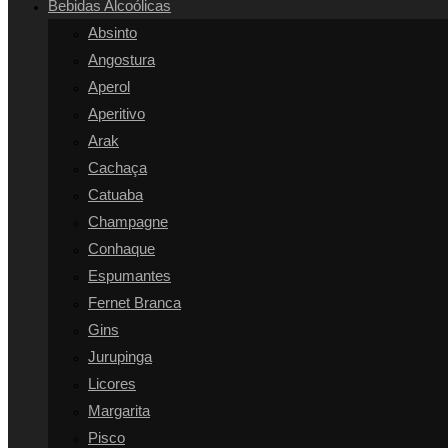
Bebidas Alcoólicas
SITE
Absinto
Angostura
Aperol
Aperitivo
Arak
Cachaça
Catuaba
Champagne
Conhaque
Espumantes
Fernet Branca
Gins
Jurupinga
Licores
Margarita
Pisco