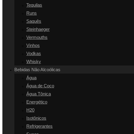
Tequilas
Runs
Saquês
Steinhaeger
Vermouths
Vinhos
Vodkas
Whisky
Bebidas Não Alcoólicas
Água
Água de Coco
Água Tônica
Energético
H20
Isotônicos
Refrigerantes