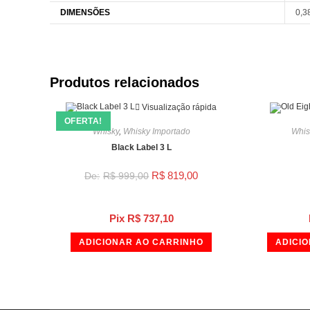
DIMENSÕES
0,3
Produtos relacionados
Visualização rápida
OFERTA!
Whisky
,
Whisky Importado
Whis
Black Label 3 L
O
O
R$
819,00
R$
999,00
preço
preço
original
atual
era:
é:
R$ 999,00.
R$ 819,00.
Pix
R$
737,10
ADICIONAR AO CARRINHO
ADICI