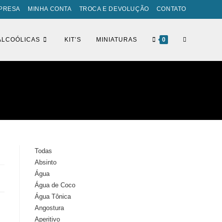
PRESA
MINHA CONTA
TROCA E DEVOLUÇÃO
CONTATO
ALTERNAR
ALCOÓLICAS
KIT’S
MINIATURAS
0
PESQUISA
DO
Todas
Absinto
SITE
Água
Água de Coco
Água Tônica
Angostura
Aperitivo