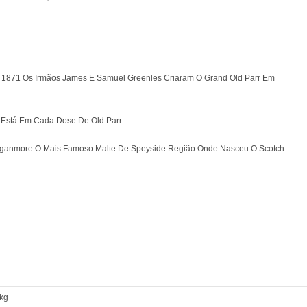
 1871 Os Irmãos James E Samuel Greenles Criaram O Grand Old Parr Em
 Está Em Cada Dose De Old Parr.
agganmore O Mais Famoso Malte De Speyside Região Onde Nasceu O Scotch
 kg