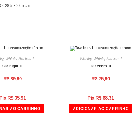
8 × 28,5 × 23,5 cm
Visualização rápida
Visualização rápida
ky
,
Whisky Nacional
Whisky
,
Whisky Nacional
Old Eight 1l
Teachers 1l
R$
39,90
R$
75,90
Pix
R$
35,91
Pix
R$
68,31
ONAR AO CARRINHO
ADICIONAR AO CARRINHO