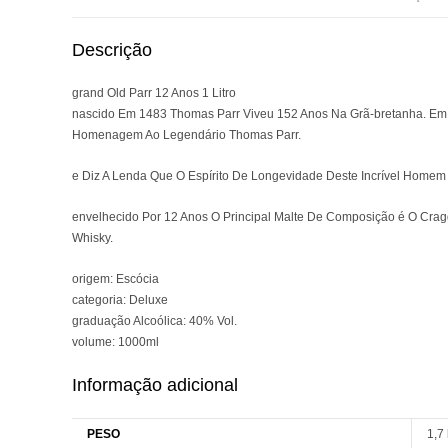
Descrição
grand Old Parr 12 Anos 1 Litro
nascido Em 1483 Thomas Parr Viveu 152 Anos Na Grã-bretanha. Em
Homenagem Ao Legendário Thomas Parr.
e Diz A Lenda Que O Espírito De Longevidade Deste Incrível Homem
envelhecido Por 12 Anos O Principal Malte De Composição é O Cr
Whisky.
origem: Escócia
categoria: Deluxe
graduação Alcoólica: 40% Vol.
volume: 1000ml
Informação adicional
PESO
1,7