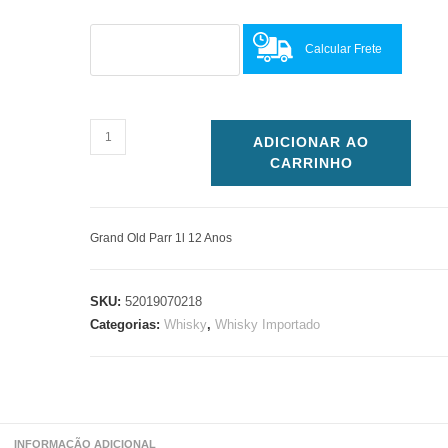
Calcular Frete
Grand
ADICIONAR AO
Old
CARRINHO
Parr
1l
12
Grand Old Parr 1l 12 Anos
Anos
quantidade
SKU:
52019070218
Categorias:
Whisky
,
Whisky Importado
INFORMAÇÃO ADICIONAL