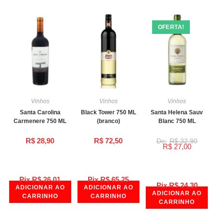
OFERTA!
Vinhos
Vinhos
Vinhos
Santa Carolina
Black Tower 750 ML
Santa Helena Sauv
Carmenere 750 ML
(branco)
Blanc 750 ML
R$
28,90
R$
72,50
R$
32,90
R$
27,00
Pix
R$
26,01
Pix
R$
65,25
Pix
R$
24,30
ADICIONAR AO
ADICIONAR AO
ADICIONAR AO
CARRINHO
CARRINHO
CARRINHO