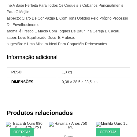
lhe A Base Perfeita Para Todos Os Coquetéis Cubanos Principalmente
Para O Mojito.
aspecto: Claro De Cor Pazijo E Com Tons Obtidos Pelo Próprio Processo
De Envelhecimento.
aroma: é Fresco E Macio Com Toques De Baunilha Cereja E Cacau.
sabor: Leve Equilibrado Doce E Frutoso.
sugestão: é Uma Mistura Ideal Para Coquetéis Refrescantes
Informação adicional
PESO
1,3 kg
DIMENSÕES
0,38 × 28,5 × 23,5 cm
Produtos relacionados
OFERTA!
OFERTA!
Runs