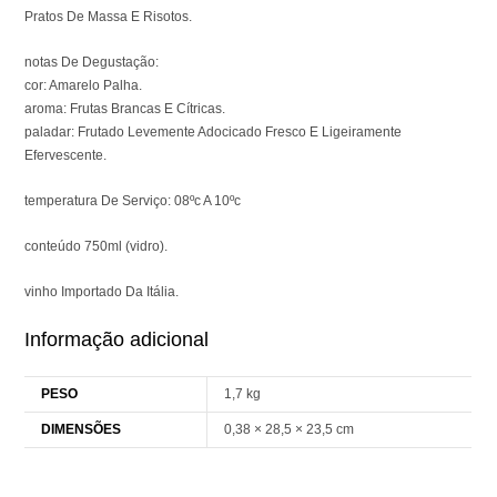
Pratos De Massa E Risotos.
notas De Degustação:
cor: Amarelo Palha.
aroma: Frutas Brancas E Cítricas.
paladar: Frutado Levemente Adocicado Fresco E Ligeiramente
Efervescente.
temperatura De Serviço: 08ºc A 10ºc
conteúdo 750ml (vidro).
vinho Importado Da Itália.
Informação adicional
PESO
1,7 kg
DIMENSÕES
0,38 × 28,5 × 23,5 cm