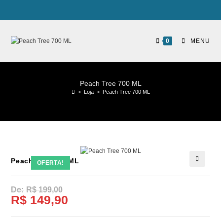
0
MENU
Peach Tree 700 ML
>
Loja
>
Peach Tree 700 ML
Peach Tree 700 ML
OFERTA!
🔍
R$
199,00
R$
149,90