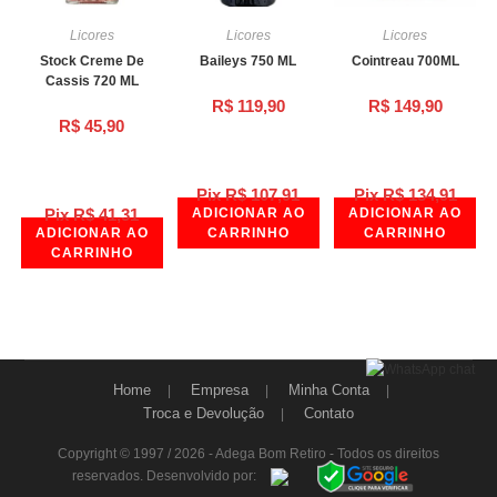
Licores
Licores
Licores
Stock Creme De
Baileys 750 ML
Cointreau 700ML
Cassis 720 ML
R$
119,90
R$
149,90
R$
45,90
Pix
R$
107,91
Pix
R$
134,91
Pix
R$
41,31
ADICIONAR AO
ADICIONAR AO
ADICIONAR AO
CARRINHO
CARRINHO
CARRINHO
Home
Empresa
Minha Conta
Troca e Devolução
Contato
Copyright © 1997 / 2026 - Adega Bom Retiro - Todos os direitos
reservados. Desenvolvido por: