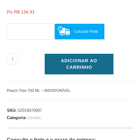
Pix
R$
134,91
Calcular Frete
ADICIONAR AO
CARRINHO
Peach Tree 700 ML – INDISPONÍVEL
SKU:
52019070097
Categoria:
Licores
Consulte o frete e o prazo de entrega: