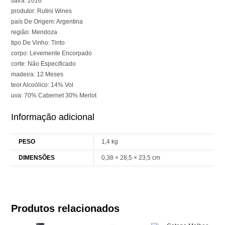
safra: 2016
produtor: Rutini Wines
país De Origem: Argentina
região: Mendoza
tipo De Vinho: Tinto
corpo: Levemente Encorpado
corte: Não Especificado
madeira: 12 Meses
teor Alcoólico: 14% Vol
uva: 70% Cabernet 30% Merlot
Informação adicional
PESO
1,4 kg
DIMENSÕES
0,38 × 28,5 × 23,5 cm
Produtos relacionados