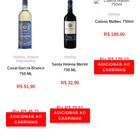
Vinhos
Catena Malbec 750ml
R$
199,00
Vinhos
,
Vinhos
Vinhos
Pix
R$
179,10
Importados
Santa Helena Merlot
ADICIONAR AO
Casal Garcia Branco
750 ML
CARRINHO
750 ML
R$
32,90
R$
51,90
Pix
R$
29,61
Pix
R$
46,71
ADICIONAR AO
ADICIONAR AO
CARRINHO
CARRINHO