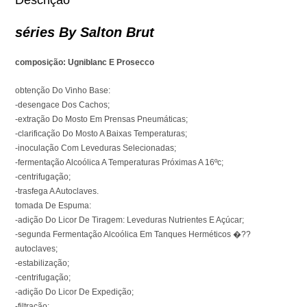
Descrição
séries By Salton Brut
composição: Ugniblanc E Prosecco
obtenção Do Vinho Base:
-desengace Dos Cachos;
-extração Do Mosto Em Prensas Pneumáticas;
-clarificação Do Mosto A Baixas Temperaturas;
-inoculação Com Leveduras Selecionadas;
-fermentação Alcoólica A Temperaturas Próximas A 16ºc;
-centrifugação;
-trasfega A Autoclaves.
tomada De Espuma:
-adição Do Licor De Tiragem: Leveduras Nutrientes E Açúcar;
-segunda Fermentação Alcoólica Em Tanques Herméticos �??
autoclaves;
-estabilização;
-centrifugação;
-adição Do Licor De Expedição;
-filtração;