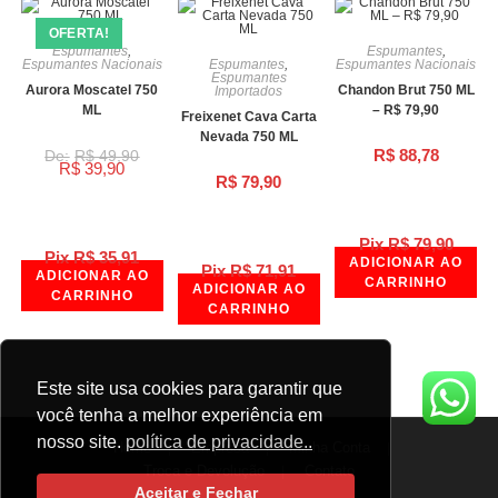
OFERTA!
Espumantes
,
Espumantes
,
Espumantes Nacionais
Espumantes
,
Espumantes Nacionais
Espumantes
Aurora Moscatel 750
Chandon Brut 750 ML
Importados
ML
– R$ 79,90
Freixenet Cava Carta
Nevada 750 ML
R$
88,78
R$
49,90
R$
39,90
R$
79,90
Pix
R$
79,90
Pix
R$
35,91
ADICIONAR AO
Pix
R$
71,91
ADICIONAR AO
CARRINHO
ADICIONAR AO
CARRINHO
CARRINHO
Este site usa cookies para garantir que
você tenha a melhor experiência em
nosso site.
política de privacidade..
Home
Empresa
Minha Conta
Troca e Devolução
Contato
Aceitar e Fechar