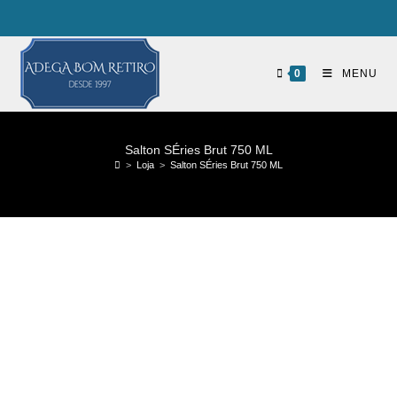
0
MENU
Salton SÉries Brut 750 ML
>
Loja
>
Salton SÉries Brut 750 ML