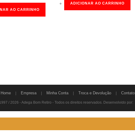
ADICIONAR AO CARRINHO
ONAR AO CARRINHO
Home
Empresa
Minha Conta
Troca e Devolução
Contato
1997 / 2026 - Adega Bom Retiro - Todos os direitos reservados. Desenvolvido por: