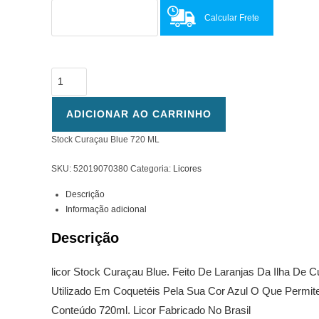
Calcular Frete
Stock
Curaçau
Blue
ADICIONAR AO CARRINHO
720
Stock Curaçau Blue 720 ML
ML
quantidade
SKU:
52019070380
Categoria:
Licores
Descrição
Informação adicional
Descrição
licor Stock Curaçau Blue. Feito De Laranjas Da Ilha De 
Utilizado Em Coquetéis Pela Sua Cor Azul O Que Permite
Conteúdo 720ml. Licor Fabricado No Brasil