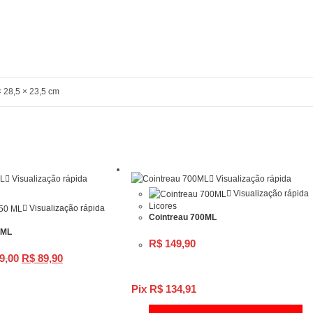
g
× 28,5 × 23,5 cm
Visualização rápida
Visualização rápida
Visualização rápida
Licores
Visualização rápida
Cointreau 700ML
 ML
R$
149,90
O
O
9,00
R$
89,90
preço
preço
original
atual
era:
é:
R$ 109,00.
R$ 89,90.
Pix
R$
134,91