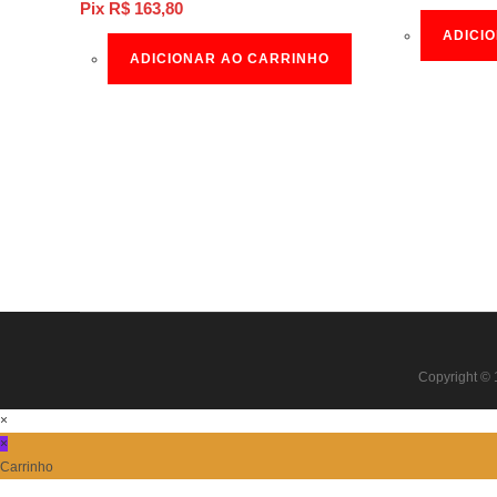
Pix
R$
163,80
ADICI
ADICIONAR AO CARRINHO
Copyright © 
×
×
Carrinho