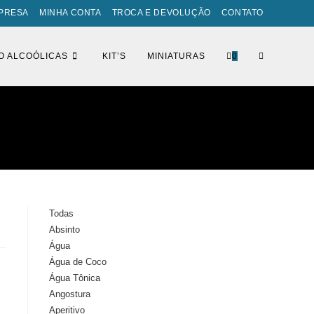
PRESA
MINHA CONTA
TROCA E DEVOLUÇÃO
CONTATO
ALTERNAR
O ALCOÓLICAS
KIT’S
MINIATURAS
0
PESQUISA
DO
Todas
Absinto
SITE
Água
Água de Coco
Água Tônica
Angostura
Aperitivo