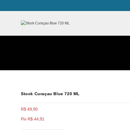
Ir
para
o
conteúdo
Stock Curaçau Blue 720 ML
R$
49,90
Pix
R$
44,91