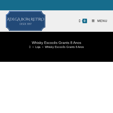
0
MENU
Whisky Escocês Grants 8 Anos
>
Loja
>
Whisky Escocês Grants 8 Anos