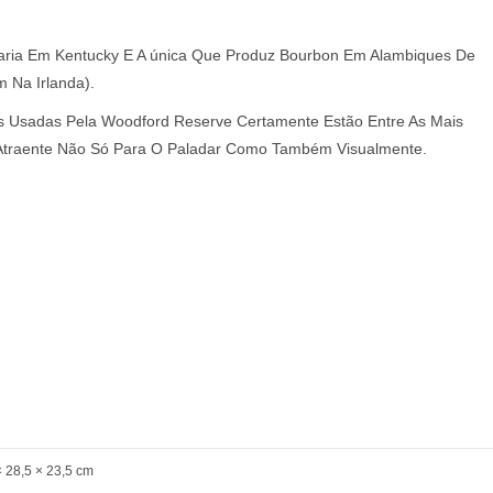
laria Em Kentucky E A única Que Produz Bourbon Em Alambiques De
m Na Irlanda).
as Usadas Pela Woodford Reserve Certamente Estão Entre As Mais
 Atraente Não Só Para O Paladar Como Também Visualmente.
g
× 28,5 × 23,5 cm