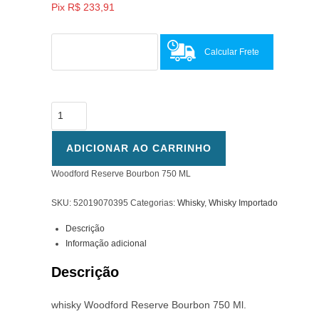
era:
é:
Pix
R$
233,91
R$ 295,00.
R$ 259,90.
Calcular Frete
Woodford
Reserve
Bourbon
ADICIONAR AO CARRINHO
750
Woodford Reserve Bourbon 750 ML
ML
quantidade
SKU:
52019070395
Categorias:
Whisky
,
Whisky Importado
Descrição
Informação adicional
Descrição
whisky Woodford Reserve Bourbon 750 Ml.