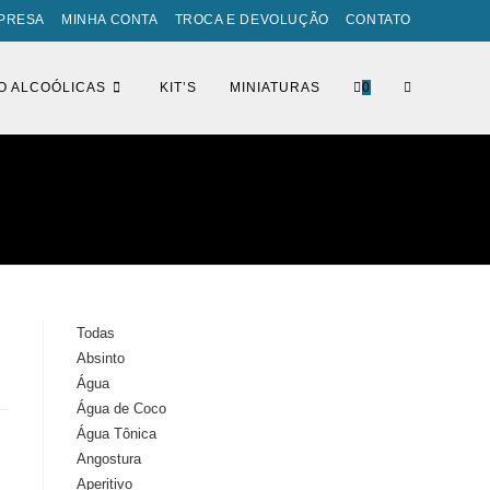
PRESA
MINHA CONTA
TROCA E DEVOLUÇÃO
CONTATO
ALTERNAR
O ALCOÓLICAS
KIT’S
MINIATURAS
0
PESQUISA
DO
Todas
Absinto
SITE
Água
Água de Coco
Água Tônica
Angostura
Aperitivo