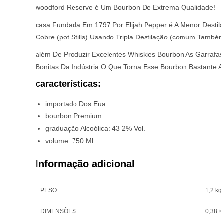
woodford Reserve é Um Bourbon De Extrema Qualidade!
casa Fundada Em 1797 Por Elijah Pepper é A Menor Desti
Cobre (pot Stills) Usando Tripla Destilação (comum També
além De Produzir Excelentes Whiskies Bourbon As Garraf
Bonitas Da Indústria O Que Torna Esse Bourbon Bastante
características:
importado Dos Eua.
bourbon Premium.
graduação Alcoólica: 43 2% Vol.
volume: 750 Ml.
Informação adicional
PESO
1,2 k
DIMENSÕES
0,38 