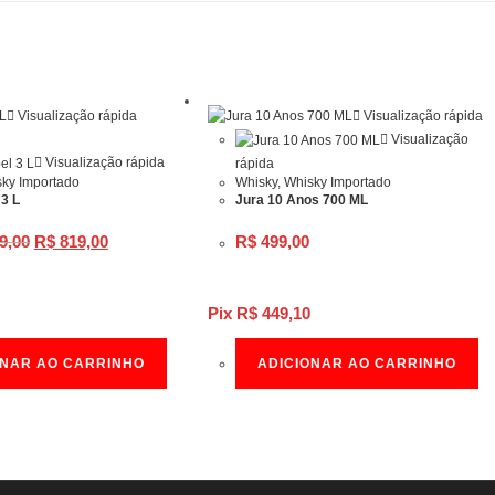
Visualização rápida
Visualização rápida
Visualização
Visualização rápida
rápida
ky Importado
Whisky
,
Whisky Importado
 3 L
Jura 10 Anos 700 ML
O
O
9,00
R$
819,00
R$
499,00
preço
preço
original
atual
era:
é:
R$ 999,00.
R$ 819,00.
Pix
R$
449,10
ONAR AO CARRINHO
ADICIONAR AO CARRINHO