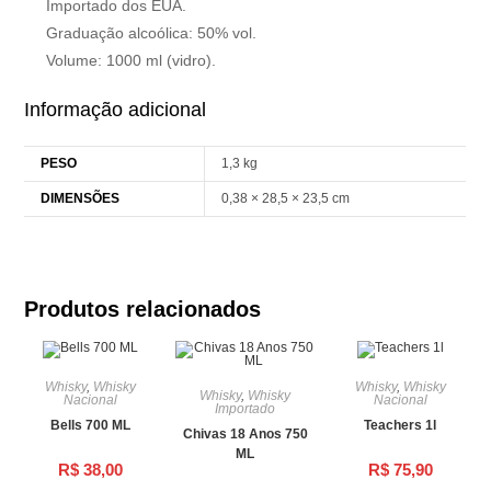
Importado dos EUA.
Graduação alcoólica: 50% vol.
Volume: 1000 ml (vidro).
Informação adicional
PESO
1,3 kg
DIMENSÕES
0,38 × 28,5 × 23,5 cm
Produtos relacionados
Whisky
,
Whisky
Whisky
,
Whisky
Whisky
,
Whisky
Nacional
Nacional
Importado
Bells 700 ML
Teachers 1l
Chivas 18 Anos 750
ML
R$
38,00
R$
75,90